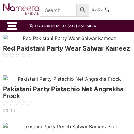
$
0.00
+17328013071
+1 (732) 351-5426
Red Pakistani Party Wear Salwar Kameez
☆
☆
☆
☆
☆
Pakistani Party Pistachio Net Angrakha
Frock
☆
☆
☆
☆
☆
$
0.00