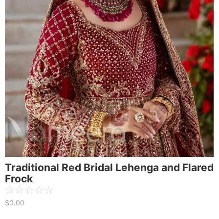
Traditional Red Bridal Lehenga and Flared
Frock
☆
☆
☆
☆
☆
$
0.00