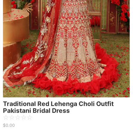
Traditional Red Lehenga Choli Outfit
Pakistani Bridal Dress
☆
☆
☆
☆
☆
$
0.00