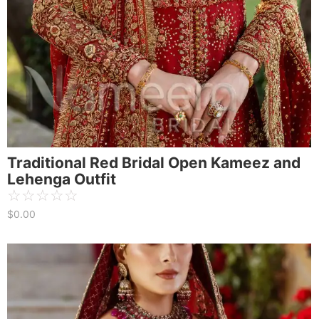
Traditional Red Bridal Open Kameez and
Lehenga Outfit
☆
☆
☆
☆
☆
$
0.00