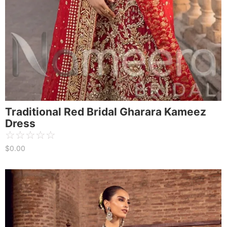
Traditional Red Bridal Gharara Kameez
Dress
☆
☆
☆
☆
☆
$
0.00