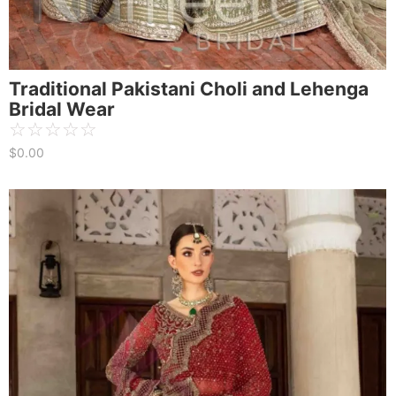
Traditional Pakistani Choli and Lehenga
Bridal Wear
☆
☆
☆
☆
☆
$
0.00