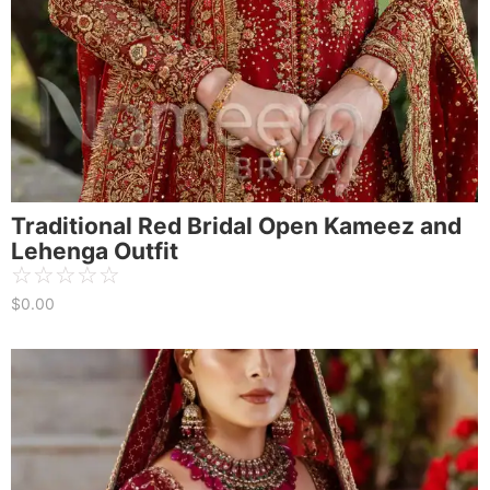
Traditional Red Bridal Open Kameez and
Lehenga Outfit
☆
☆
☆
☆
☆
$
0.00