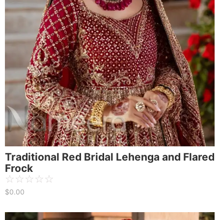
Traditional Red Bridal Lehenga and Flared
Frock
☆
☆
☆
☆
☆
$
0.00