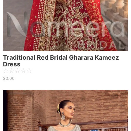
Traditional Red Bridal Gharara Kameez
Dress
☆
☆
☆
☆
☆
$
0.00