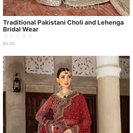
Traditional Pakistani Choli and Lehenga
Bridal Wear
☆
☆
☆
☆
☆
$
0.00