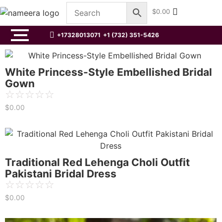
$
0.00
+17328013071
+1 (732) 351-5426
White Princess-Style Embellished Bridal
Gown
☆
☆
☆
☆
☆
$
0.00
Traditional Red Lehenga Choli Outfit
Pakistani Bridal Dress
☆
☆
☆
☆
☆
$
0.00