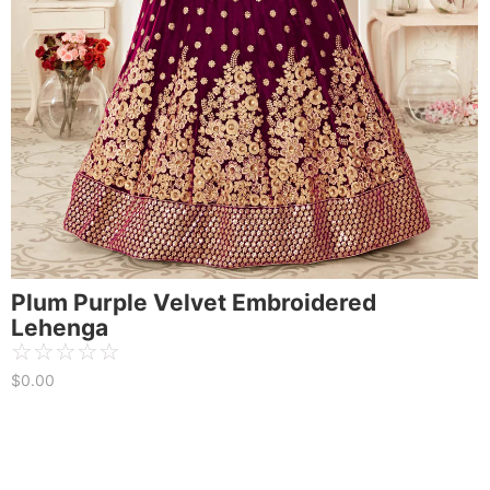
Plum Purple Velvet Embroidered
Lehenga
☆
☆
☆
☆
☆
$
0.00