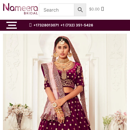
$
0.00
+17328013071
+1 (732) 351-5426