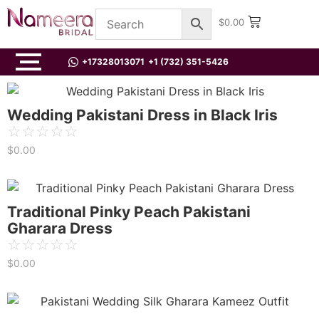
$
0.00
+17328013071
+1 (732) 351-5426
Wedding Pakistani Dress in Black Iris
☆
☆
☆
☆
☆
$
0.00
Traditional Pinky Peach Pakistani
Gharara Dress
☆
☆
☆
☆
☆
$
0.00