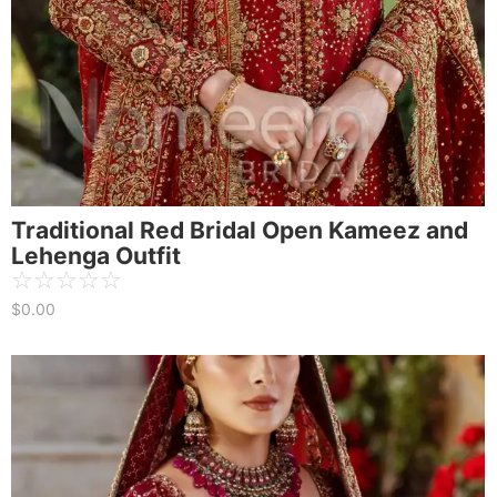
Traditional Red Bridal Open Kameez and
Lehenga Outfit
☆
☆
☆
☆
☆
$
0.00