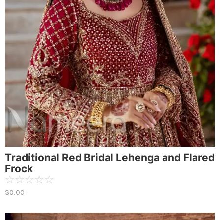
Traditional Red Bridal Lehenga and Flared
Frock
☆
☆
☆
☆
☆
$
0.00