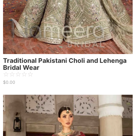
Traditional Pakistani Choli and Lehenga
Bridal Wear
☆
☆
☆
☆
☆
$
0.00