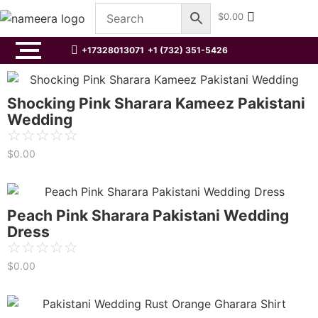
$
0.00
+17328013071
+1 (732) 351-5426
Shocking Pink Sharara Kameez Pakistani
Wedding
☆
☆
☆
☆
☆
$
0.00
Peach Pink Sharara Pakistani Wedding
Dress
☆
☆
☆
☆
☆
$
0.00