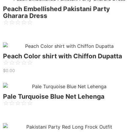
Peach Embellished Pakistani Party
Gharara Dress
☆
☆
☆
☆
☆
Peach Color shirt with Chiffon Dupatta
☆
☆
☆
☆
☆
$
0.00
Pale Turquoise Blue Net Lehenga
☆
☆
☆
☆
☆