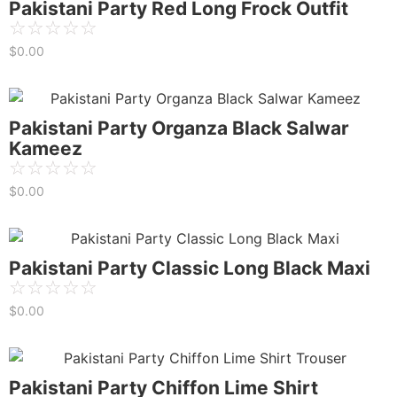
Pakistani Party Red Long Frock Outfit
☆
☆
☆
☆
☆
$
0.00
Pakistani Party Organza Black Salwar
Kameez
☆
☆
☆
☆
☆
$
0.00
Pakistani Party Classic Long Black Maxi
☆
☆
☆
☆
☆
$
0.00
Pakistani Party Chiffon Lime Shirt