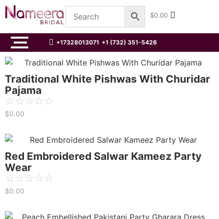
$
0.00
+17328013071
+1 (732) 351-5426
Traditional White Pishwas With Churidar
Pajama
☆
☆
☆
☆
☆
$
0.00
Red Embroidered Salwar Kameez Party
Wear
☆
☆
☆
☆
☆
$
0.00