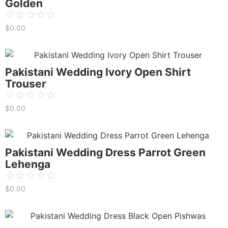
Golden
☆
☆
☆
☆
☆
$
0.00
Pakistani Wedding Ivory Open Shirt
Trouser
☆
☆
☆
☆
☆
$
0.00
Pakistani Wedding Dress Parrot Green
Lehenga
☆
☆
☆
☆
☆
$
0.00