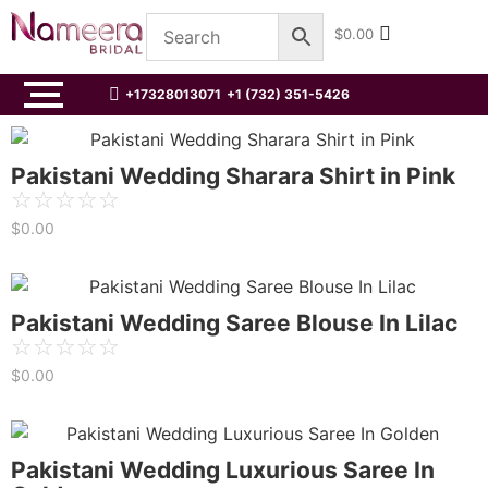
$
0.00
+17328013071
+1 (732) 351-5426
Pakistani Wedding Sharara Shirt in Pink
☆
☆
☆
☆
☆
$
0.00
Pakistani Wedding Saree Blouse In Lilac
☆
☆
☆
☆
☆
$
0.00
Pakistani Wedding Luxurious Saree In