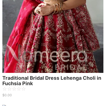
Traditional Bridal Dress Lehenga Choli in
Fuchsia Pink
☆
☆
☆
☆
☆
$
0.00