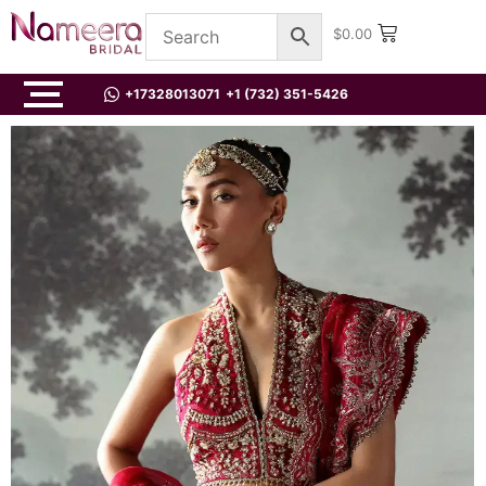
$
0.00
+17328013071
+1 (732) 351-5426