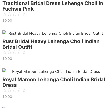
Traditional Bridal Dress Lehenga Choli in
Fuchsia Pink
☆
☆
☆
☆
☆
$
0.00
Rust Bridal Heavy Lehenga Choli Indian
Bridal Outfit
☆
☆
☆
☆
☆
$
0.00
Royal Maroon Lehenga Choli Indian Bridal
Dress
☆
☆
☆
☆
☆
$
0.00