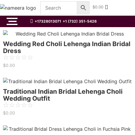
$
0.00
+17328013071
+1 (732) 351-5426
Wedding Red Choli Lehenga Indian Bridal
Dress
☆
☆
☆
☆
☆
$
0.00
Traditional Indian Bridal Lehenga Choli
Wedding Outfit
☆
☆
☆
☆
☆
$
0.00