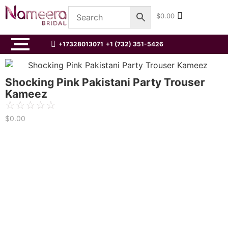
$
0.00
+17328013071
+1 (732) 351-5426
Shocking Pink Pakistani Party Trouser
Kameez
☆
☆
☆
☆
☆
$
0.00