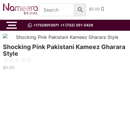
$
0.00
+17328013071
+1 (732) 351-5426
Shocking Pink Pakistani Kameez Gharara
Style
☆
☆
☆
☆
☆
$
0.00