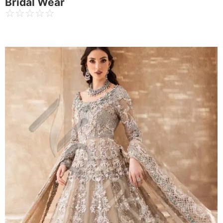
Bridal Wear
☆
☆
☆
☆
☆