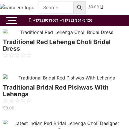
$
0.00
+17328013071
+1 (732) 351-5426
Traditional Red Lehenga Choli Bridal
Dress
☆
☆
☆
☆
☆
Traditional Bridal Red Pishwas With
Lehenga
☆
☆
☆
☆
☆
$
0.00