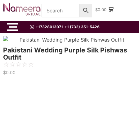
$
0.00
+17328013071
+1 (732) 351-5426
Pakistani Wedding Purple Silk Pishwas
Outfit
☆
☆
☆
☆
☆
$
0.00