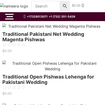
$
0.00
+17328013071
+1 (732) 351-5426
Traditional Pakistani Net Wedding
Magenta Pishwas
☆
☆
☆
☆
☆
$
0.00
Traditional Open Pishwas Lehenga for
Pakistani Wedding
☆
☆
☆
☆
☆
$
0.00