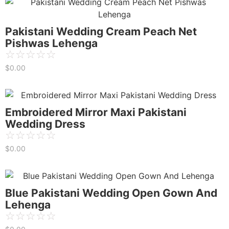
Pakistani Wedding Cream Peach Net
Pishwas Lehenga
☆
☆
☆
☆
☆
$
0.00
Embroidered Mirror Maxi Pakistani
Wedding Dress
☆
☆
☆
☆
☆
$
0.00
Blue Pakistani Wedding Open Gown And
Lehenga
☆
☆
☆
☆
☆