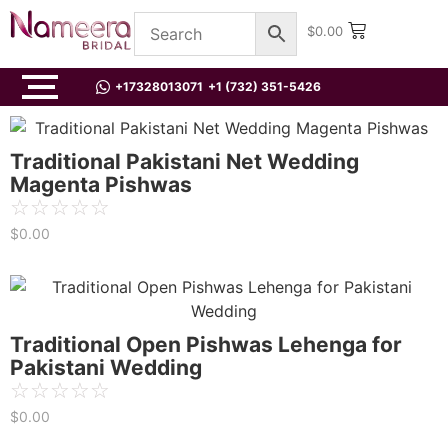
$
0.00
+17328013071
+1 (732) 351-5426
Traditional Pakistani Net Wedding
Magenta Pishwas
☆
☆
☆
☆
☆
$
0.00
Traditional Open Pishwas Lehenga for
Pakistani Wedding
☆
☆
☆
☆
☆
$
0.00