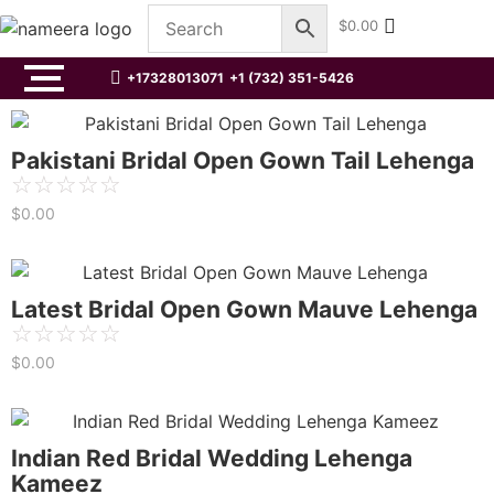
$
0.00
+17328013071
+1 (732) 351-5426
Pakistani Bridal Open Gown Tail Lehenga
☆
☆
☆
☆
☆
$
0.00
Latest Bridal Open Gown Mauve Lehenga
☆
☆
☆
☆
☆
$
0.00
Indian Red Bridal Wedding Lehenga
Kameez