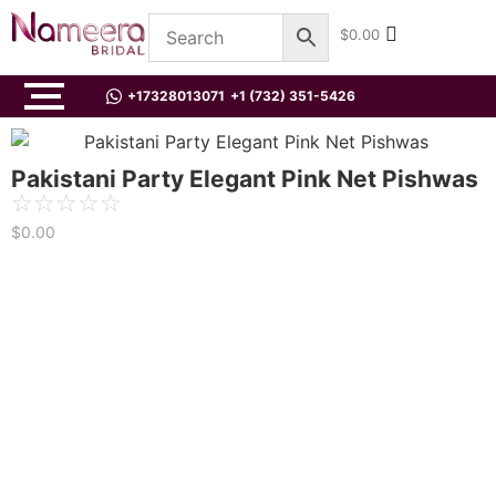
$
0.00
+17328013071
+1 (732) 351-5426
Pakistani Party Elegant Pink Net Pishwas
☆
☆
☆
☆
☆
$
0.00