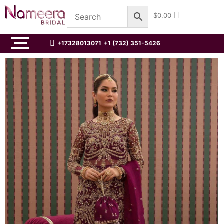
$
0.00
+17328013071
+1 (732) 351-5426