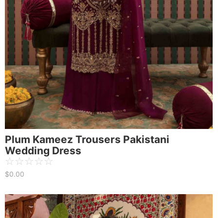
Plum Kameez Trousers Pakistani
Wedding Dress
☆
☆
☆
☆
☆
$
0.00