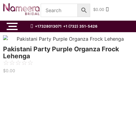
$
0.00
+17328013071
+1 (732) 351-5426
Pakistani Party Purple Organza Frock
Lehenga
☆
☆
☆
☆
☆
$
0.00