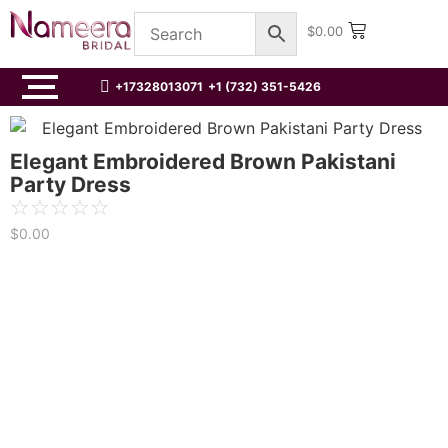
$
0.00
+17328013071
+1 (732) 351-5426
Elegant Embroidered Brown Pakistani
Party Dress
☆
☆
☆
☆
☆
$
0.00