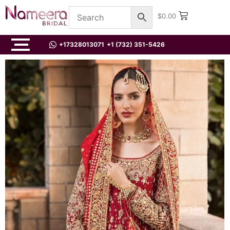
$
0.00
+17328013071
+1 (732) 351-5426