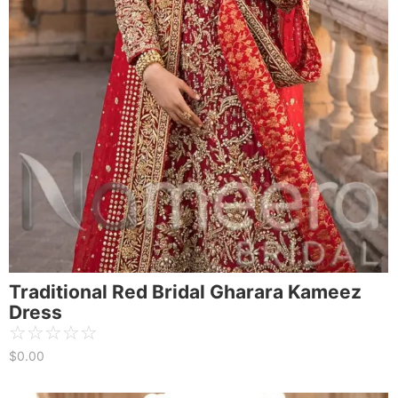
Traditional Red Bridal Gharara Kameez
Dress
☆
☆
☆
☆
☆
$
0.00