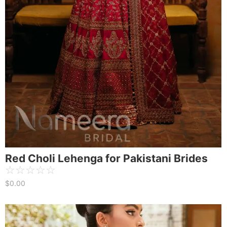
Red Choli Lehenga for Pakistani Brides
☆
☆
☆
☆
☆
$
0.00