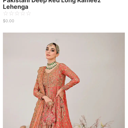
Pakistani Deep Red Long Kameez
Lehenga
☆
☆
☆
☆
☆
$
0.00